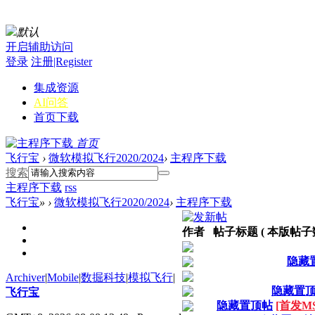
默认
开启辅助访问
登录
注册|Register
集成资源
AI问答
首页
下载
首页
飞行宝
›
微软模拟飞行2020/2024
›
主程序下载
搜索
主程序下载
rss
飞行宝
»
›
微软模拟飞行2020/2024
›
主程序下载
作者 帖子标题 ( 本版帖子数 
隐藏
Archiver
|
Mobile
|
数掘科技
|
模拟飞行
|
隐藏置
飞行宝
隐藏置顶帖
[首发MSF