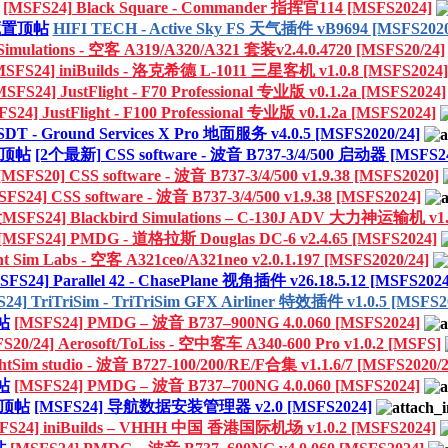
[MSFS24] Black Square - Commander 指挥官114 [MSFS2024]
藏置顶帖
HIFI TECH - Active Sky FS 天气插件 vB9694 [MSFS2020
 Simulations - 空客 A319/A320/A321 套装v2.4.0.4720 [MSFS20/24]
MSFS24] iniBuilds - 洛克希德 L-1011 三星客机 v1.0.8 [MSFS2024]
MSFS24] JustFlight - F70 Professional 专业版 v0.1.2a [MSFS2024]
S24] JustFlight - F100 Professional 专业版 v0.1.2a [MSFS2024]
SDT - Ground Services X Pro 地面服务 v4.0.5 [MSFS2020/24]
顶帖
[2个最新] CSS software - 波音 B737-3/4/500 启动器 [MSFS24
[MSFS20] CSS software - 波音 B737-3/4/500 v1.9.38 [MSFS2020]
SFS24] CSS software - 波音 B737-3/4/500 v1.9.38 [MSFS2024]
SFS24] Blackbird Simulations – C-130J ADV 大力神运输机 v1.
[MSFS24] PMDG - 道格拉斯 Douglas DC-6 v2.4.65 [MSFS2024]
ht Sim Labs - 空客 A321ceo/A321neo v2.0.1.197 [MSFS2020/24]
SFS24] Parallel 42 - ChasePlane 视角插件 v26.18.5.12 [MSFS2024
24] TriTriSim - TriTriSim GFX Airliner 特效插件 v1.0.5 [MSFS2
帖
[MSFS24] PMDG – 波音 B737–900NG 4.0.060 [MSFS2024]
S20/24] Aerosoft/ToLiss - 空中客车 A340-600 Pro v1.0.2 [MSFS]
ghtSim studio - 波音 B727-100/200/RE/F合集 v1.1.6/7 [MSFS2020/2
帖
[MSFS24] PMDG – 波音 B737–700NG 4.0.060 [MSFS2024]
顶帖
[MSFS24] 导航数据安装管理器 v2.0 [MSFS2024]
FS24] iniBuilds – VHHH 中国 香港国际机场 v1.0.2 [MSFS2024]