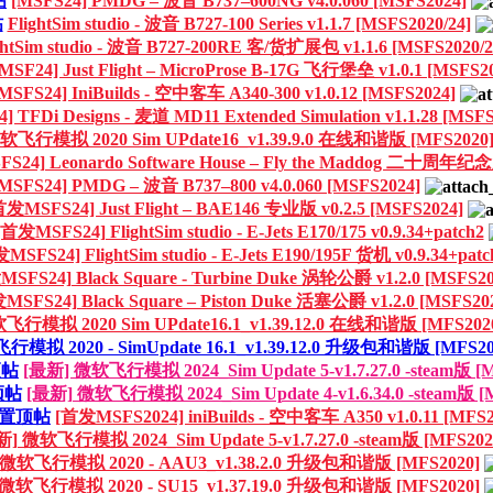
帖
[MSFS24] PMDG – 波音 B737–600NG v4.0.060 [MSFS2024]
帖
FlightSim studio - 波音 B727-100 Series v1.1.7 [MSFS2020/24]
ghtSim studio - 波音 B727-200RE 客/货扩展包 v1.1.6 [MSFS2020/2
SF24] Just Flight – MicroProse B-17G 飞行堡垒 v1.0.1 [MSFS2
MSFS24] IniBuilds - 空中客车 A340-300 v1.0.12 [MSFS2024]
TFDi Designs - 麦道 MD11 Extended Simulation v1.1.28 [MSFS
软飞行模拟 2020 Sim UPdate16_v1.39.9.0 在线和谐版 [MFS2020
FS24] Leonardo Software House – Fly the Maddog 二十周年纪
[MSFS24] PMDG – 波音 B737–800 v4.0.060 [MSFS2024]
首发MSFS24] Just Flight – BAE146 专业版 v0.2.5 [MSFS2024]
[首发MSFS24] FlightSim studio - E-Jets E170/175 v0.9.34+patch2
MSFS24] FlightSim studio - E-Jets E190/195F 货机 v0.9.34+patc
SFS24] Black Square - Turbine Duke 涡轮公爵 v1.2.0 [MSFS20
MSFS24] Black Square – Piston Duke 活塞公爵 v1.2.0 [MSFS20
飞行模拟 2020 Sim UPdate16.1_v1.39.12.0 在线和谐版 [MFS202
模拟 2020 - SimUpdate 16.1_v1.39.12.0 升级包和谐版 [MFS20
顶帖
[最新] 微软飞行模拟 2024_Sim Update 5-v1.7.27.0 -steam版 [
顶帖
[最新] 微软飞行模拟 2024_Sim Update 4-v1.6.34.0 -steam版 [
置顶帖
[首发MSFS2024] iniBuilds - 空中客车 A350 v1.0.11 [MFS2
] 微软飞行模拟 2024_Sim Update 5-v1.7.27.0 -steam版 [MFS202
微软飞行模拟 2020 - AAU3_v1.38.2.0 升级包和谐版 [MFS2020]
微软飞行模拟 2020 - SU15_v1.37.19.0 升级包和谐版 [MFS2020]