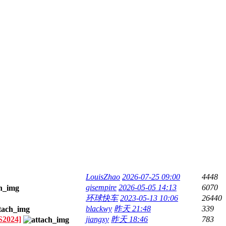
LouisZhao
2026-07-25 09:00
4448
gisempire
2026-05-05 14:13
6070
环球快车
2023-05-13 10:06
26440
blackwy
昨天 21:48
339
S2024]
jiangxy
昨天 18:46
783