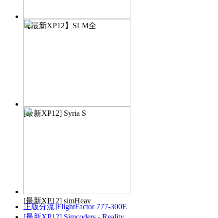
【最新XP12】SLM全
[最新XP12] Syria S
[最新XP12] simHeav
正版分流]FlightFactor 777-300E
[最新XP12] Simcoders - Reality