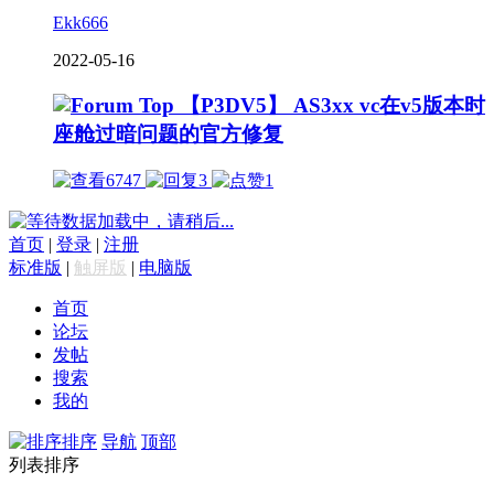
Ekk666
2022-05-16
【P3DV5】 AS3xx vc在v5版本时
座舱过暗问题的官方修复
6747
3
1
数据加载中，请稍后...
首页
|
登录
|
注册
标准版
|
触屏版
|
电脑版
首页
论坛
发帖
搜索
我的
排序
导航
顶部
列表排序