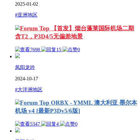
2025-01-02
#亚洲地区
【首发】烟台蓬莱国际机场二期
含T2，P3D4/5无偏差地景
7698
15
0
凤阳龙吟
2024-10-17
#大洋洲地区
ORBX - YMML 澳大利亚 墨尔本
机场 v4 [最新P3Dv5/6版]
5347
4
0