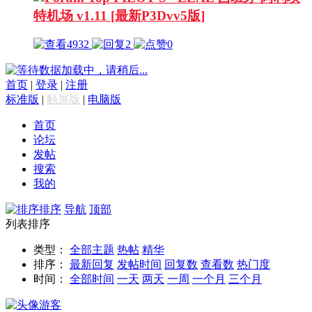
特机场 v1.11 [最新P3Dvv5版]
4932
2
0
数据加载中，请稍后...
首页
|
登录
|
注册
标准版
|
触屏版
|
电脑版
首页
论坛
发帖
搜索
我的
排序
导航
顶部
列表排序
类型：
全部主题
热帖
精华
排序：
最新回复
发帖时间
回复数
查看数
热门度
时间：
全部时间
一天
两天
一周
一个月
三个月
游客