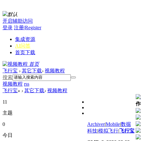
默认
开启辅助访问
登录
注册|Register
集成资源
AI问答
首页
下载
首页
飞行宝
›
其它下载
›
视频教程
搜索
视频教程
rss
飞行宝
»
›
其它下载
›
视频教程
11
作
主题
0
Archiver
|
Mobile
|
数掘
科技
|
模拟飞行
|
飞行宝
今日