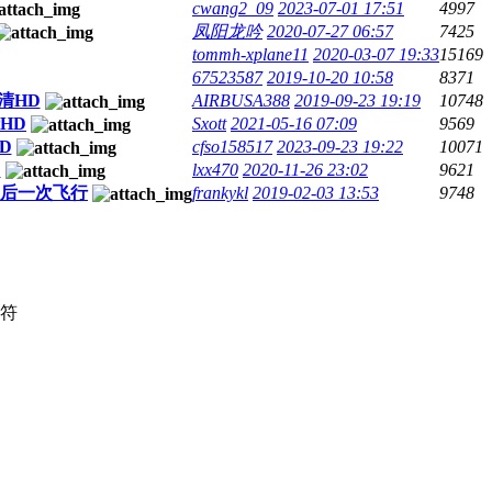
cwang2_09
2023-07-01 17:51
4997
凤阳龙吟
2020-07-27 06:57
7425
tommh-xplane11
2020-03-07 19:33
15169
67523587
2019-10-20 10:58
8371
 高清HD
AIRBUSA388
2019-09-23 19:19
10748
清HD
Sxott
2021-05-16 07:09
9569
HD
cfso158517
2023-09-23 19:22
10071
D
lxx470
2020-11-26 23:02
9621
最后一次飞行
frankykl
2019-02-03 13:53
9748
符