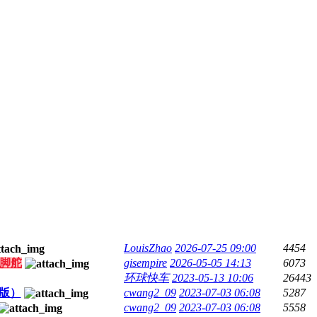
LouisZhao
2026-07-25 09:00
4454
E脚舵
gisempire
2026-05-05 14:13
6073
环球快车
2023-05-13 10:06
26443
版）
cwang2_09
2023-07-03 06:08
5287
cwang2_09
2023-07-03 06:08
5558