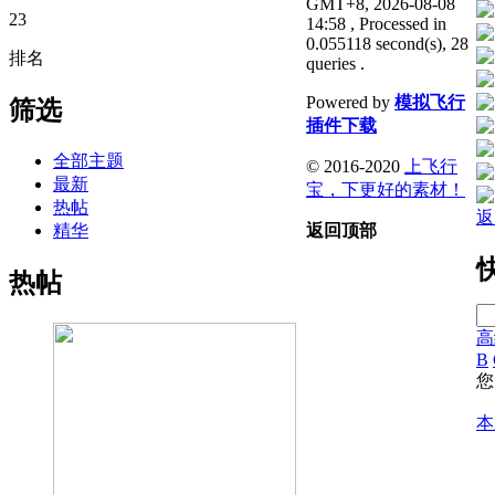
GMT+8, 2026-08-08
23
14:58
, Processed in
0.055118 second(s), 28
排名
queries .
Powered by
模拟飞行
筛选
插件下载
全部主题
© 2016-2020
上飞行
最新
宝，下更好的素材！
热帖
返
精华
返回顶部
热帖
高
B
您
本