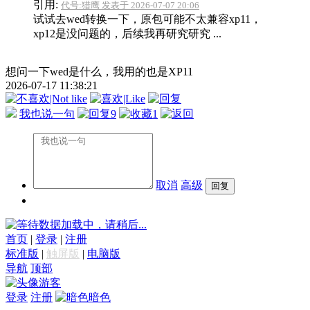
引用:
代号:猎鹰 发表于 2026-07-07 20:06
试试去wed转换一下，原包可能不太兼容xp11，
xp12是没问题的，后续我再研究研究 ...
想问一下wed是什么，我用的也是XP11
2026-07-17 11:38:21
我也说一句
9
1
取消
高级
数据加载中，请稍后...
首页
|
登录
|
注册
标准版
|
触屏版
|
电脑版
导航
顶部
游客
登录
注册
暗色