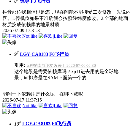
8
馃専
F3飞行员
抖音那位我相信也是您，现在问能不能接受二次修改，先说内
容。1.停机位如果不准确我会按照经纬度修改。2.全部的地面
材质换成依赖库的地景材质
2026-07-09 17:31:31
#
9
LGY-CA8183
F0飞行员
引用:
无聊的南航飞友 发表于 2026-07-06 00:36
这个地景是需要依赖库吗？xp11进去用的是全球地
景，ini排序是在SAM下面第一个的 ...
能问一下依赖库是什么呢，在哪下载呢
2026-07-17 11:37:15
#
10
LGY-CA8183
F0飞行员