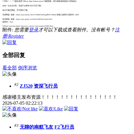
**另外！！！**建议使用”XPlane Map Enhancement”地图替换，因为原版地形跑道22号跑道头
会有一点点沉水里，但是不太影响飞行(可见下图)
各位可通过网盘，官方网关下载。
百度网盘: 链接：https://pan.baidu.com/s/1TD0jlTybGLgs8lWtVJJFaQ 请输入提取码 提取码: ZSFZ
夸克网盘: 链接：https://pan.quark.cn/s/9e2e31697abe?pwd=5Jcd
提取码：5Jcd
X-Plane Gateway:https://gateway.x-plane.com/airports/ZSFZ/show
附件:
您需要
登录
才可以下载或查看附件。没有帐号？
注
册|Register
全部回复
看全部
倒序浏览
#2
ZJ520
资深飞行员
感谢楼主发布资源！！！！！！！！！！！！！！！！
2026-07-05 02:22:13
#3
无聊的南航飞友
F2飞行员