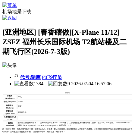
机场地景下载
[亚洲地区] [春香瞎做][X-Plane 11/12]
ZSFZ 福州长乐国际机场 T2航站楼及二
期飞行区(2026-7-3版)
#1
代号:猎鹰
F3飞行员
1384
9
2026-07-04 16:57:06
MSFS
开发商 |
个人
Developers:
软件大小 | Size:
20MB
兼容平台 |
其它
Platform:
更新时间 |
2026-07-01
Update time:
飞币售价 | FlyB
-
Price:
我用夸克网盘给你分享了「福州长乐国际机场ZSFZ 260703版 」，点击链接或复制整段内容，打开「夸克APP」即可获取。 /~c6863ZNM55~:/
下载地址 |
Download:
链接：https://pan.quark.cn/s/9e2e31697abe?pwd=5Jcd 提取码：5Jcd
由于有较少资料，地面画线与机位可能不太准确(≤5m)。质量属于默认机场级别，航站楼也由于无更多资料未建模。目前停机位周围围界线及航站楼尾部保障车道 暂
时未做！(后续改动后将会更新发布)。可能有部分错误，感谢指正！感谢下载！