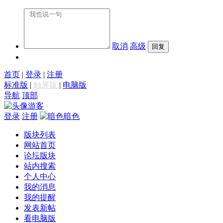
取消
高级
首页
|
登录
|
注册
标准版
|
触屏版
|
电脑版
导航
顶部
游客
登录
注册
暗色
版块列表
网站首页
论坛版块
站内搜索
个人中心
我的消息
我的提醒
发表新帖
看电脑版