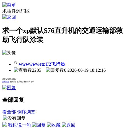
求插件源码区
求一个xp默认S76直升机的交通运输部救
助飞行队涂装
#1
wwwwwwetz
F2飞行员
2285
0
2026-06-19 18:12:16
悬赏
50
飞币
(未解决)
我来回答
您的回答被采纳后将获得50飞币
全部回复
看全部
倒序浏览
我也说一句