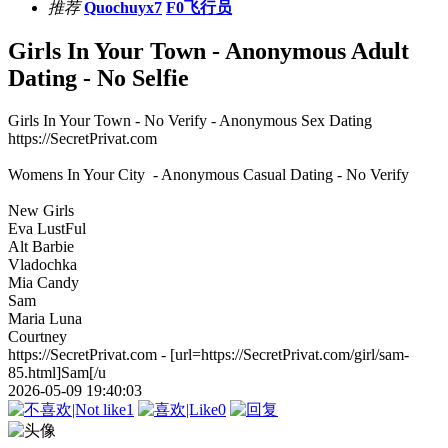
推荐
Quochuyx7
F0飞行员
Girls In Your Town - Anonymous Adult
Dating - No Selfie
Girls In Your Town - No Verify - Anonymous Sex Dating
https://SecretPrivat.com
Womens In Your City - Anonymous Casual Dating - No Verify
New Girls
Eva LustFul
Alt Barbie
Vladochka
Mia Candy
Sam
Maria Luna
Courtney
https://SecretPrivat.com - [url=https://SecretPrivat.com/girl/sam-
85.html]Sam[/u
2026-05-09 19:40:03
1
0