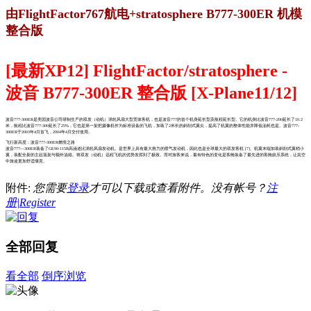
由FlightFactor767航电+stratosphere B777-300ER 机模
整合版
[最新XP12] FlightFactor/stratosphere -
波音 B777-300ER 整合版 [X-Plane11/12]
波音777-300ER是美国波音公司研制生产的双发（动机）涡轮风扇大型宽体客机，也是波音777的首个机身延长型及航程延长型。它的机身比波音777-200延长了10.2
米，航程比波音777-300延长了25%，它也是第一架把摄像机作为标准设备的飞机，加装了2米长的斜削式翼尖，提高了机翼的整体性能并降低油耗也是。波音777-
300ER于2003年4月首飞，2004年4月交付使用。
飞行新高度：波音777-300ER燃情之路
波音777—300ER装备了GE90-115B高涵道比涡轮风扇发动机。是世界上具有最大推力的喷气发动机，因此也是全球最大的双发客机 [7]。机翼末端加装斜削式翼梢小
翼，装配全新的主起落架与额外油箱。将双发（动机）远程飞机的优势发挥到了极致。而对旅客来说，最有特色的变化是客舱装备了最先进的客舱娱乐系统，让其空
中旅途更加舒适惬意。
附件:
您需要
登录
才可以下载或查看附件。没有帐号？
注
册|Register
全部回复
看全部
倒序浏览