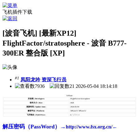
飞机插件下载
[波音飞机] [最新XP12]
FlightFactor/stratosphere - 波音 B777-
300ER 整合版 [XP]
#1
凤阳龙吟
资深飞行员
7936
21
2026-05-04 18:14:18
X-Plane
开发商 | Developers:
FlightFactor/stratosphere
软件大小 | Size:
4GB
更新时间 | Update time:
2026-05-04
兼容平台 | Platform:
XPlane11 XPlane12
飞币售价 | FlyB Price:
6
飞币|FlyB
解压密码（PassWord）→
http://www.fsx.org.cn/←