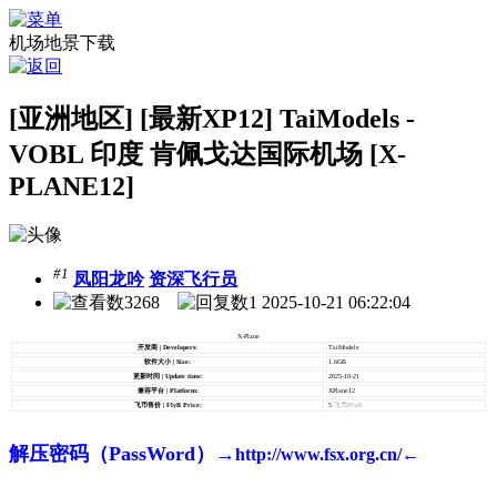
机场地景下载
[亚洲地区] [最新XP12] TaiModels -
VOBL 印度 肯佩戈达国际机场 [X-
PLANE12]
#1
凤阳龙吟
资深飞行员
3268
1
2025-10-21 06:22:04
X-Plane
开发商 | Developers:
TaiModels
软件大小 | Size:
1.6GB
更新时间 | Update time:
2025-10-21
兼容平台 | Platform:
XPlane12
飞币售价 | FlyB Price:
5
飞币|FlyB
解压密码（PassWord）→
http://www.fsx.org.cn/←