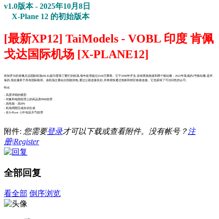
v1.0版本 - 2025年10月8日
X-Plane 12 的初始版本
[最新XP12] TaiModels - VOBL 印度 肯佩
戈达国际机场 [X-PLANE12]
班加罗尔的肯佩戈达国际机场(BLR)是印度第三繁忙的机场,每年处理超过4100万乘客。它于2008年开业,设有两条跑道和两个航站楼 - 2022年落成的2号航站楼,是环
保的,现在服务于所有国际航班。该机场主要由太阳能供电,通过公路连接良好,并将很快通过地铁和郊区铁路连接。它也获得了可访问性的认可。
特点
- 高度详细的模型
- 对象和地面纹理上的高品质PBR纹理
- 高性能 - 高FPS
- 机场周围完成自动生成
- 在X-Plane 12中包括天气纹理
附件:
您需要
登录
才可以下载或查看附件。没有帐号？
注
册|Register
全部回复
看全部
倒序浏览