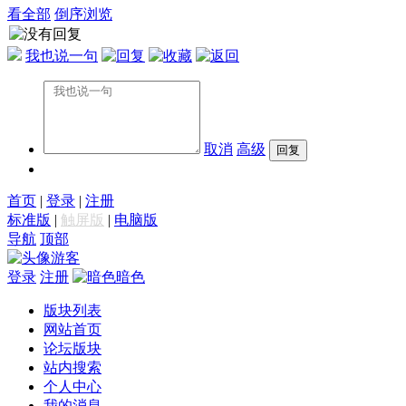
看全部
倒序浏览
我也说一句
取消
高级
首页
|
登录
|
注册
标准版
|
触屏版
|
电脑版
导航
顶部
游客
登录
注册
暗色
版块列表
网站首页
论坛版块
站内搜索
个人中心
我的消息