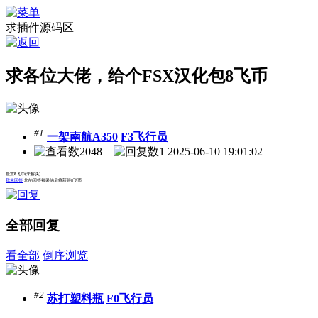
求插件源码区
求各位大佬，给个FSX汉化包8飞币
#1
一架南航A350
F3飞行员
2048
1
2025-06-10 19:01:02
悬赏
8
飞币
(未解决)
我来回答
您的回答被采纳后将获得8飞币
全部回复
看全部
倒序浏览
#2
苏打塑料瓶
F0飞行员