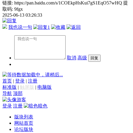
链接: https://pan.baidu.com/s/1COEkpHsKui7gS1EqO57wHQ 提
取码: 9fgx
2025-06-13 03:26:33
我也说一句
1
取消
高级
数据加载中，请稍后...
首页
|
登录
|
注册
标准版
|
触屏版
|
电脑版
导航
顶部
游客
登录
注册
暗色
版块列表
网站首页
论坛版块