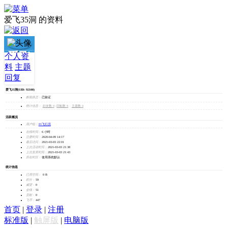
爱飞35洞 的资料
爱飞
个人资
料
主题
35洞
回复
爱飞35洞
(UID: 92100)
加为好友
邮箱状态：
已验证
发消息
统计信息：
好友数 0
|
回帖数 8
|
主题数 0
活跃概况
用户组：
F1飞行员
在线时间：
6 小时
注册时间：
2020-04-09 14:17
最后访问：
2021-03-03 22:01
上次活动时间：
2021-03-03 21:38
上次发表时间：
2021-03-03 21:43
所在时区：
使用系统默认
统计信息
已用空间：
0 B
积分：
59
威望：
0
金钱：
51
贡献：
0
飞币：
447
首页
|
登录
|
注册
标准版
|
触屏版
|
电脑版