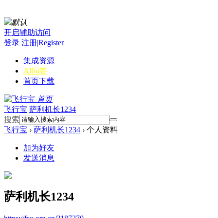
默认
开启辅助访问
登录
注册|Register
集成资源
AI问答
首页
下载
首页
飞行宝
萨利机长1234
搜索
飞行宝
›
萨利机长1234
›
个人资料
加为好友
发送消息
萨利机长1234