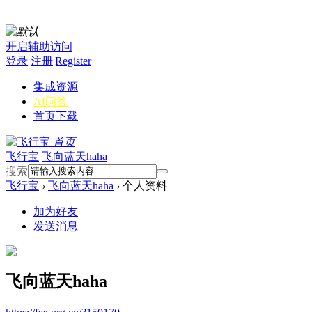
默认
开启辅助访问
登录
注册|Register
集成资源
AI问答
首页
下载
首页
飞行宝
飞向蓝天haha
搜索
飞行宝
›
飞向蓝天haha
›
个人资料
加为好友
发送消息
飞向蓝天haha