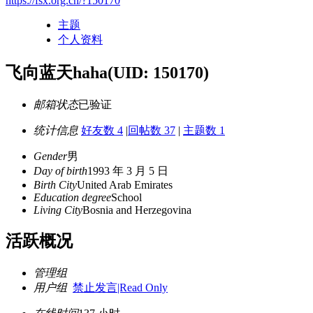
https://fsx.org.cn/?150170
主题
个人资料
飞向蓝天haha
(UID: 150170)
邮箱状态
已验证
统计信息
好友数 4
|
回帖数 37
|
主题数 1
Gender
男
Day of birth
1993 年 3 月 5 日
Birth City
United Arab Emirates
Education degree
School
Living City
Bosnia and Herzegovina
活跃概况
管理组
用户组
禁止发言|Read Only