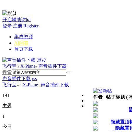
默认
开启辅助访问
登录
注册|Register
集成资源
AI问答
首页
下载
首页
飞行宝
›
X-Plane
›
声音插件下载
搜索
声音插件下载
rss
飞行宝
»
›
X-Plane
›
声音插件下载
191
作者 帖子标题 ( 本
主题
1
隐藏置顶
今日
隐藏置