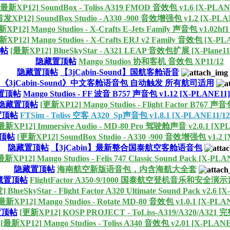
[最新XP12] SoundBox - Toliss A319 FMOD 音效包 v1.6 [X-PLAN
首发XP12] SoundBox Studio - A330 -900 音效增强包 v1.2 [X-PLA
XP12] Mango Studios - X-Crafts E-Jets Family 声音包 v1.02hf1 
新XP12] Mango Studios - X-Crafts ERJ v2 Family 音效包 [X-PL
帖
[最新XP12] BlueSkyStar - A321 LEAP 音效包扩展 [X-Plane11/
隐藏置顶帖
Mango Studios 协和客机 音效包 XP11/12
隐藏置顶帖
【3jCabin-Sound】国航客舱语音
《3jCabin-Sound》中文客舱语音包 自动触发 所有航司适用
置顶帖
Mango Studios - FF 波音 B757 声音包 v1.12 [X-PLANE11]
隐藏置顶帖
[更新XP12] Mango Studios - Flight Factor B767 声音包
置顶帖
FTSim - Toliss 空客 A320_Sp声音包 v1.8.1 [X-PLANE11/12
最新XP12] Immersive Audio - MD-80 Pro 驾驶舱声音 v2.0.1 [XP
顶帖
[更新XP12] SoundBox Studio - A330 -900 音效增强包 v1.2 [
隐藏置顶帖
【3jCabin】最新整合国泰航空客舱语音包
最新XP12] Mango Studios - Felis 747 Classic Sound Pack [X-PLA
隐藏置顶帖
海南航空新版语音包，内含海航大全套
藏置顶帖
FlightFactor A350-9/1000 国泰航空登机音乐和安全演示音 
 BlueSkyStar - Flight Factor A320 Ultimate Sound Pack v2.6 
最新XP12] Mango Studios - Rotate MD-80 音效包 v1.0.1 [X-PLAN
置顶帖
[更新XP12] KOSP PROJECT - ToLiss-A319/A320/A321 
[最新XP12] Mango Studios - Toliss A340 音效包 v2.01 [X-PLANE