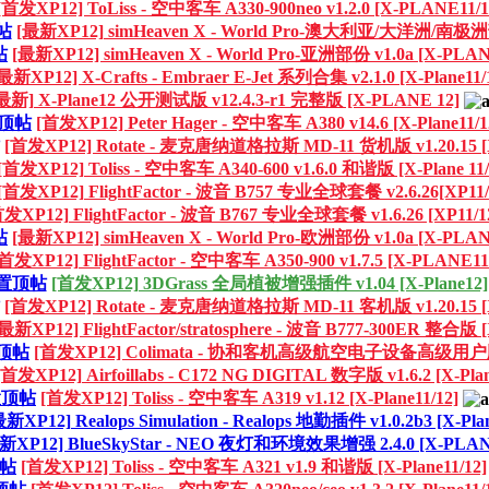
[首发XP12] ToLiss - 空中客车 A330-900neo v1.2.0 [X-PLANE11/1
帖
[最新XP12] simHeaven X - World Pro-澳大利亚/大洋洲/南
帖
[最新XP12] simHeaven X - World Pro-亚洲部份 v1.0a [X-PLAN
最新XP12] X-Crafts - Embraer E-Jet 系列合集 v2.1.0 [X-Plane11/
最新] X-Plane12 公开测试版 v12.4.3-r1 完整版 [X-PLANE 12]
顶帖
[首发XP12] Peter Hager - 空中客车 A380 v14.6 [X-Plane11/1
[首发XP12] Rotate - 麦克唐纳道格拉斯 MD-11 货机版 v1.20.15 [
[首发XP12] Toliss - 空中客车 A340-600 v1.6.0 和谐版 [X-Plane 11/
[首发XP12] FlightFactor - 波音 B757 专业全球套餐 v2.6.26[XP11/
发XP12] FlightFactor - 波音 B767 专业全球套餐 v1.6.26 [XP11/1
帖
[最新XP12] simHeaven X - World Pro-欧洲部份 v1.0a [X-PLAN
首发XP12] FlightFactor - 空中客车 A350-900 v1.7.5 [X-PLANE11
置顶帖
[首发XP12] 3DGrass 全局植被增强插件 v1.04 [X-Plane12]
[首发XP12] Rotate - 麦克唐纳道格拉斯 MD-11 客机版 v1.20.15 [
[最新XP12] FlightFactor/stratosphere - 波音 B777-300ER 整合版 
顶帖
[首发XP12] Colimata - 协和客机高级航空电子设备高级用
[首发XP12] Airfoillabs - C172 NG DIGITAL 数字版 v1.6.2 [X-Plan
置顶帖
[首发XP12] Toliss - 空中客车 A319 v1.12 [X-Plane11/12]
最新XP12] Realops Simulation - Realops 地勤插件 v1.0.2b3 [X-Pla
新XP12] BlueSkyStar - NEO 夜灯和环境效果增强 2.4.0 [X-PLAN
帖
[首发XP12] Toliss - 空中客车 A321 v1.9 和谐版 [X-Plane11/12]