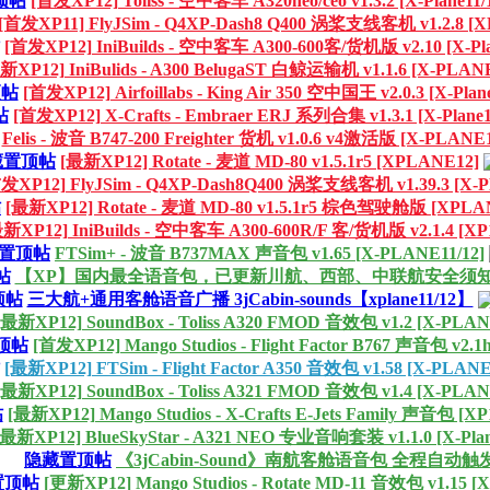
顶帖
[首发XP12] Toliss - 空中客车 A320neo/ceo v1.3.2 [X-Plane11/
[首发XP11] FlyJSim - Q4XP-Dash8 Q400 涡桨支线客机 v1.2.8 [XP
[首发XP12] IniBuilds - 空中客车 A300-600客/货机版 v2.10 [X-Pla
新XP12] IniBulids - A300 BelugaST 白鲸运输机 v1.1.6 [X-PLANE
顶帖
[首发XP12] Airfoillabs - King Air 350 空中国王 v2.0.3 [X-Plan
帖
[首发XP12] X-Crafts - Embraer ERJ 系列合集 v1.3.1 [X-Plane1
Felis - 波音 B747-200 Freighter 货机 v1.0.6 v4激活版 [X-PLANE1
藏置顶帖
[最新XP12] Rotate - 麦道 MD-80 v1.5.1r5 [XPLANE12]
发XP12] FlyJSim - Q4XP-Dash8Q400 涡桨支线客机 v1.39.3 [X-
帖
[最新XP12] Rotate - 麦道 MD-80 v1.5.1r5 棕色驾驶舱版 [XPLA
新XP12] IniBuilds - 空中客车 A300-600R/F 客/货机版 v2.1.4 [XP
置顶帖
FTSim+ - 波音 B737MAX 声音包 v1.65 [X-PLANE11/12]
帖
【XP】国内最全语音包，已更新川航、西部、中联航安全须
顶帖
三大航+通用客舱语音广播 3jCabin-sounds【xplane11/12】
[最新XP12] SoundBox - Toliss A320 FMOD 音效包 v1.2 [X-PLAN
顶帖
[首发XP12] Mango Studios - Flight Factor B767 声音包 v2.1h
[最新XP12] FTSim - Flight Factor A350 音效包 v1.58 [X-PLANE
[最新XP12] SoundBox - Toliss A321 FMOD 音效包 v1.4 [X-PLAN
帖
[最新XP12] Mango Studios - X-Crafts E-Jets Family 声音包 [XP1
[最新XP12] BlueSkyStar - A321 NEO 专业音响套装 v1.1.0 [X-Plan
隐藏置顶帖
《3jCabin-Sound》南航客舱语音包 全程自动触
置顶帖
[更新XP12] Mango Studios - Rotate MD-11 音效包 v1.15 [