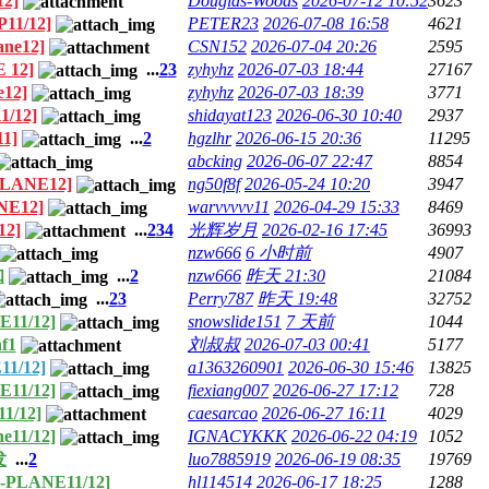
12]
Douglas-Woods
2026-07-12 10:52
3623
11/12]
PETER23
2026-07-08 16:58
4621
ne12]
CSN152
2026-07-04 20:26
2595
 12]
...
2
3
zyhyhz
2026-07-03 18:44
27167
e12]
zyhyhz
2026-07-03 18:39
3771
1/12]
shidayat123
2026-06-30 10:40
2937
1]
...
2
hgzlhr
2026-06-15 20:36
11295
abcking
2026-06-07 22:47
8854
PLANE12]
ng50f8f
2026-05-24 10:20
3947
NE12]
warvvvvv11
2026-04-29 15:33
8469
12]
...
2
3
4
光辉岁月
2026-02-16 17:45
36993
nzw666
6 小时前
4907
知
...
2
nzw666
昨天 21:30
21084
...
2
3
Perry787
昨天 19:48
32752
E11/12]
snowslide151
7 天前
1044
f1
刘叔叔
2026-07-03 00:41
5177
11/12]
a1363260901
2026-06-30 15:46
13825
E11/12]
fiexiang007
2026-06-27 17:12
728
1/12]
caesarcao
2026-06-27 16:11
4029
e11/12]
IGNACYKKK
2026-06-22 04:19
1052
发
...
2
luo7885919
2026-06-19 08:35
19769
X-PLANE11/12]
hl114514
2026-06-17 18:25
1288