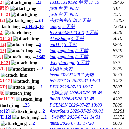
2]
...
2
3
13115131819Z
前天 17:15
19437
极洲部份
josh
前天 09:27
518
E12]
josh
前天 09:27
1537
12]
...
2
3
布拉格的街边
3 天前
13807
...
2
3
4
5
6
..
16
ianqzz
3 天前
127661
2]
RTX306080TIG6X
4 天前
2026
XP12]
AlanZhang
4 天前
2010
12]
...
2
md11cf
5 天前
9860
12]
...
2
iamyongchao
5 天前
8759
2]
...
2
3
4
5
iamyongchao
5 天前
15379
E12]
dongzhanggui
6 天前
639
/12]
...
2
苡穗
6 天前
7200
jason202321439
7 天前
3843
XP12]
hd32777
2026-07-31 14:39
3437
[XP]
...
2
FYH
2026-07-30 16:37
7807
户版
飞翔之翼
2026-07-29 05:48
682
e11/12]
ibo88
2026-07-28 01:45
4202
...
2
3
FCBMSN
2026-07-27 13:09
7808
ne12]
...
2
4everStars
2026-07-25 09:01
15281
E 12]
...
2
飞行者F
2026-07-21 14:31
13372
...
2
futsal
2026-07-15 17:20
6083