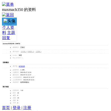
maxmach350 的资料
maxmach350
个人资
料
主题
加为好友
回复
发消息
maxmach350
(UID: 138079)
邮箱状态：
已验证
统计信息：
好友数 0
|
回帖数 10
|
主题数 0
Gender：
保密
Day of birth：
-
活跃概况
用户组：
F0飞行员
在线时间：
3 小时
注册时间：
2022-05-27 12:19
最后访问：
2022-07-15 12:37
上次活动时间：
2022-07-15 12:37
上次发表时间：
2022-05-29 14:55
所在时区：
使用系统默认
统计信息
已用空间：
0 B
积分：
40
威望：
0
金钱：
29
贡献：
0
飞币：
0
首页
|
登录
|
注册