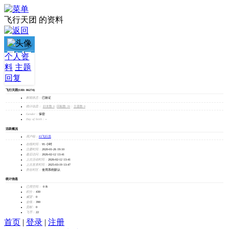
飞行天团 的资料
飞行
个人资
料
主题
天团
回复
飞行天团
(UID: 86274)
加为好友
邮箱状态：
已验证
发消息
统计信息：
好友数 0
|
回帖数 39
|
主题数 0
Gender：
保密
Day of birth：
-
活跃概况
用户组：
F2飞行员
在线时间：
95 小时
注册时间：
2020-01-26 19:10
最后访问：
2026-02-12 13:41
上次活动时间：
2026-02-12 13:41
上次发表时间：
2025-03-19 13:47
所在时区：
使用系统默认
统计信息
已用空间：
0 B
积分：
430
威望：
0
金钱：
390
贡献：
0
飞币：
22
首页
|
登录
|
注册