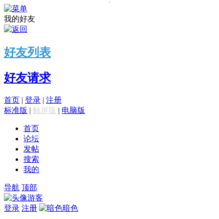
我的好友
好友列表
好友请求
首页
|
登录
|
注册
标准版
|
触屏版
|
电脑版
首页
论坛
发帖
搜索
我的
导航
顶部
游客
登录
注册
暗色