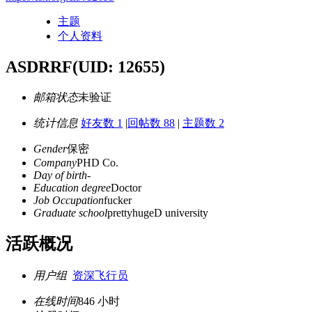
主题
个人资料
ASDRRF
(UID: 12655)
邮箱状态
未验证
统计信息
好友数 1
|
回帖数 88
|
主题数 2
Gender
保密
Company
PHD Co.
Day of birth
-
Education degree
Doctor
Job Occupation
fucker
Graduate school
prettyhugeD university
活跃概况
用户组
资深飞行员
在线时间
846 小时