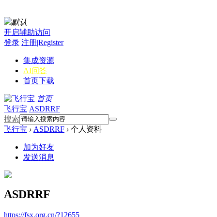
默认
开启辅助访问
登录
注册|Register
集成资源
AI问答
首页
下载
首页
飞行宝
ASDRRF
搜索
飞行宝
›
ASDRRF
›
个人资料
加为好友
发送消息
ASDRRF
https://fsx.org.cn/?12655