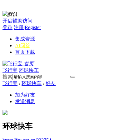
默认
开启辅助访问
登录
注册|Register
集成资源
AI问答
首页
下载
首页
飞行宝
环球快车
搜索
飞行宝
›
环球快车
›
好友
加为好友
发送消息
环球快车