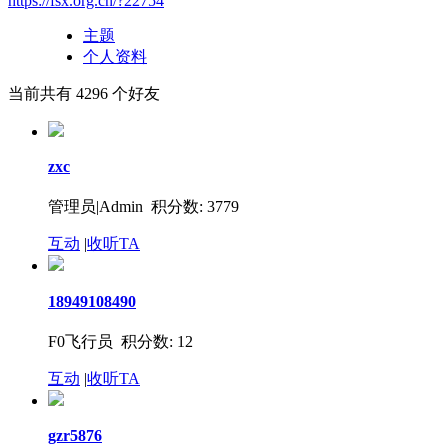
https://fsx.org.cn/?22754
主题
个人资料
当前共有
4296
个好友
zxc
管理员|Admin 积分数: 3779
互动
|
收听TA
18949108490
F0飞行员 积分数: 12
互动
|
收听TA
gzr5876