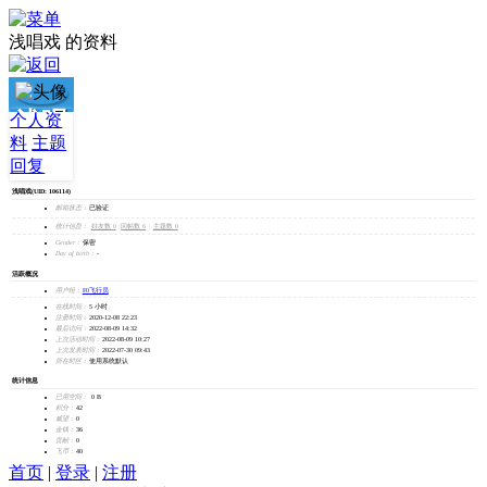
浅唱戏 的资料
浅唱
个人资
料
主题
戏
回复
浅唱戏
(UID: 106114)
加为好友
邮箱状态：
已验证
发消息
统计信息：
好友数 0
|
回帖数 6
|
主题数 0
Gender：
保密
Day of birth：
-
活跃概况
用户组：
F0飞行员
在线时间：
5 小时
注册时间：
2020-12-08 22:23
最后访问：
2022-08-09 14:32
上次活动时间：
2022-08-09 10:27
上次发表时间：
2022-07-30 09:43
所在时区：
使用系统默认
统计信息
已用空间：
0 B
积分：
42
威望：
0
金钱：
36
贡献：
0
飞币：
40
首页
|
登录
|
注册