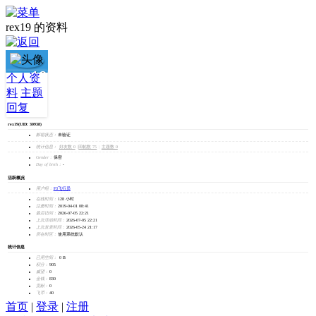
rex19 的资料
rex19
个人资
料
主题
加为好友
回复
发消息
rex19
(UID: 30938)
邮箱状态：
未验证
统计信息：
好友数 0
|
回帖数 75
|
主题数 0
Gender：
保密
Day of birth：
-
活跃概况
用户组：
F3飞行员
在线时间：
128 小时
注册时间：
2019-04-01 08:41
最后访问：
2026-07-05 22:21
上次活动时间：
2026-07-05 22:21
上次发表时间：
2026-05-24 21:17
所在时区：
使用系统默认
统计信息
已用空间：
0 B
积分：
905
威望：
0
金钱：
830
贡献：
0
飞币：
40
首页
|
登录
|
注册