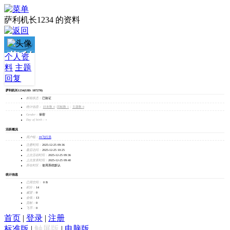
萨利机长1234 的资料
萨利
个人资
料
主题
机长
回复
1234
萨利机长1234
(UID: 187270)
邮箱状态：
已验证
加为好友
统计信息：
好友数 0
|
回帖数 1
|
主题数 0
Gender：
保密
发消息
Day of birth：
-
活跃概况
用户组：
F0飞行员
注册时间：
2025-12-25 09:36
最后访问：
2025-12-25 10:25
上次活动时间：
2025-12-25 09:36
上次发表时间：
2025-12-25 09:40
所在时区：
使用系统默认
统计信息
已用空间：
0 B
积分：
14
威望：
0
金钱：
13
贡献：
0
飞币：
0
首页
|
登录
|
注册
标准版
|
触屏版
|
电脑版