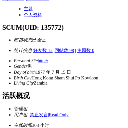
主题
个人资料
SCUM
(UID: 135772)
邮箱状态
已验证
统计信息
好友数 12
|
回帖数 98
|
主题数 0
Personal Site
http://
Gender
男
Day of birth
1977 年 7 月 15 日
Birth City
Hong Kong Sham Shui Po Kowloon
Living City
Zambia
活跃概况
管理组
用户组
禁止发言|Read Only
在线时间
303 小时