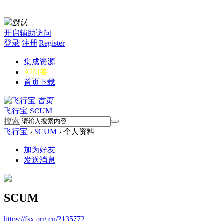
默认
开启辅助访问
登录
注册|Register
集成资源
AI问答
首页
下载
首页
飞行宝
SCUM
搜索
飞行宝
›
SCUM
›
个人资料
加为好友
发送消息
SCUM
https://fsx.org.cn/?135772