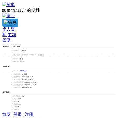
huangfan1127 的资料
huangfan1127
个人资
料
主题
加为好友
回复
发消息
huangfan1127
(UID: 12816)
邮箱状态：
未验证
统计信息：
好友数 0
|
回帖数 28
|
主题数 0
Gender：
保密
Day of birth：
-
活跃概况
用户组：
F3飞行员
在线时间：
68 小时
注册时间：
2024-10-21 12:48
最后访问：
2026-07-25 19:45
上次活动时间：
2026-07-25 19:45
上次发表时间：
2026-04-24 22:21
所在时区：
使用系统默认
统计信息
已用空间：
0 B
积分：
596
威望：
0
金钱：
568
贡献：
0
飞币：
7
首页
|
登录
|
注册