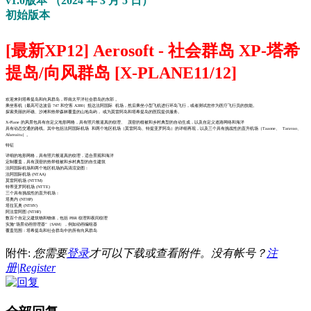
v1.0版本 （2024 年 3 月 5 日）
初始版本
[最新XP12] Aerosoft - 社会群岛 XP-塔希
提岛/向风群岛 [X-PLANE11/12]
欢迎来到塔希提岛和向风群岛，即南太平洋社会群岛的东部 。
乘坐客机（最高可达波音 747 和空客 A380）抵达法阿国际 机场，然后乘坐小型飞机进行环岛飞行，或者测试您作为医疗飞行员的技能。
探索美丽的环礁、沙滩和热带森林覆盖的山地岛屿， 或为莫雷阿岛和塔希提岛的医院提供服务。
X-Plane 的风景包具有自定义地形网格，具有照片般逼真的纹理、 茂密的植被和乡村典型的自动生成，以及自定义道路网络和海洋
具有动态交通的路线。其中包括法阿国际机场 和两个地区机场（莫雷阿岛、特提亚罗阿岛）的详细再现，以及三个具有挑战性的直升机场（Taaone、 Taravao、
Afareaitu）。
特征
详细的地形网格，具有照片般逼真的纹理，适合景观和海洋
定制覆盖，具有茂密的热带植被和乡村典型的自生建筑
法阿国际机场和两个地区机场的高清渲染图：
法阿国际机场 (NTAA)
莫雷阿机场 (NTTM)
特蒂亚罗阿机场 (NTTE)
三个具有挑战性的直升机场：
塔奥内 (NTHP)
塔拉瓦奥 (NTHV)
阿法雷阿图 (NTHF)
数百个自定义建筑物和物体，包括 PBR 纹理和夜间纹理
实施“场景动画管理器”（SAM），例如动画编组器
覆盖范围：塔希提岛和社会群岛中的所有向风群岛
附件:
您需要
登录
才可以下载或查看附件。没有帐号？
注
册|Register