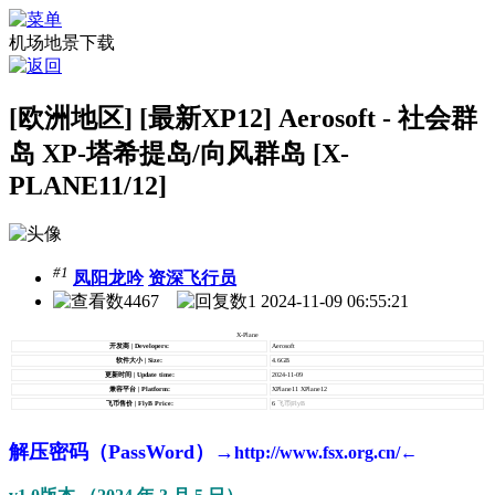
机场地景下载
[欧洲地区] [最新XP12] Aerosoft - 社会群
岛 XP-塔希提岛/向风群岛 [X-
PLANE11/12]
#1
凤阳龙吟
资深飞行员
4467
1
2024-11-09 06:55:21
X-Plane
开发商 | Developers:
Aerosoft
软件大小 | Size:
4.6GB
更新时间 | Update time:
2024-11-09
兼容平台 | Platform:
XPlane11 XPlane12
飞币售价 | FlyB Price:
6
飞币|FlyB
解压密码（PassWord）→
http://www.fsx.org.cn/←