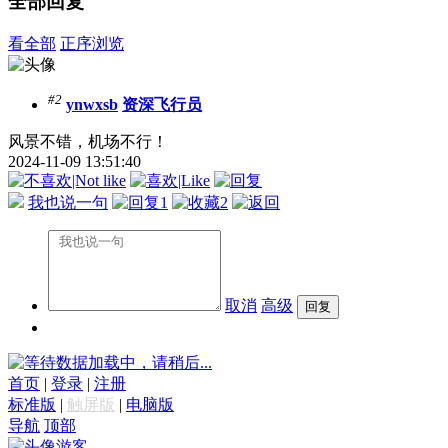
全部回复
看全部
正序浏览
#2
ynwxsb
资深飞行员
风景不错，机场不行！
2024-11-09 13:51:40
我也说一句
1
2
取消
高级
数据加载中，请稍后...
首页
|
登录
|
注册
标准版
|
触屏版
|
电脑版
导航
顶部
游客