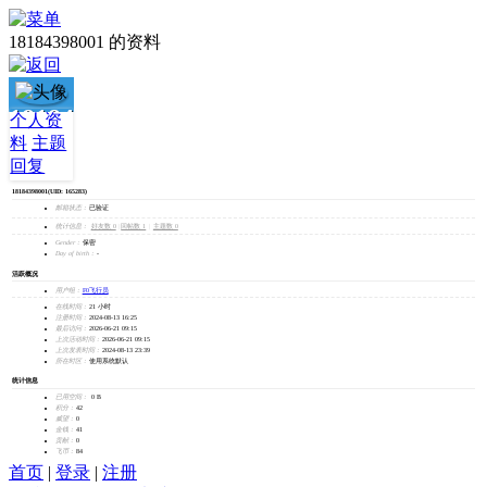
18184398001 的资料
18184398001
个人资
料
主题
加为好友
回复
发消息
18184398001
(UID: 165283)
邮箱状态：
已验证
统计信息：
好友数 0
|
回帖数 1
|
主题数 0
Gender：
保密
Day of birth：
-
活跃概况
用户组：
F0飞行员
在线时间：
21 小时
注册时间：
2024-08-13 16:25
最后访问：
2026-06-21 09:15
上次活动时间：
2026-06-21 09:15
上次发表时间：
2024-08-13 23:39
所在时区：
使用系统默认
统计信息
已用空间：
0 B
积分：
42
威望：
0
金钱：
41
贡献：
0
飞币：
84
首页
|
登录
|
注册